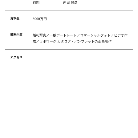
顧問
内田 昌彦
資本金
3000万円
業務内容
婚礼写真／一般ポートレート／コマーシャルフォト／ビデオ作
成／ラボワーク カタログ・パンフレットの企画制作
アクセス