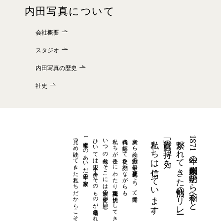
内田写真について
会社概要
スタジオ
内田写真の歴史
社史
見つめ続けてきた私たちだからこそ今、できることを。
1世紀半ものあいだ日本の家族を
ひいては日本人の歩みそのものが凝縮されているからです。
いつの時代もそこには家族の歴史や想い。
私たちが長きにわたり婚礼写真を大切にしてきたのは、。
時代と呼応して社史を刻みながらも。
幕末から続く激動の最中に初代・酉之助によって開業。
私たちは信じています。
「寫眞」の持つ力を、
繋がれてきた情熱のリレー。
1871年の創業以来、明治から令和へと