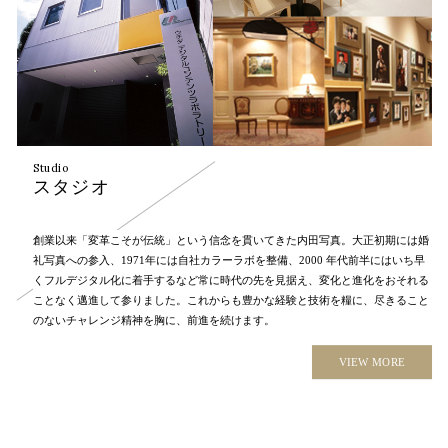
Studio
スタジオ
創業以来「変革こそが伝統」という信念を貫いてきた内田写真。大正初期には婚
礼写真への参入、1971年には自社カラーラボを整備、2000 年代前半にはいち早
くフルデジタル化に着手するなど常に時代の先を見据え、変化と進化をおそれる
ことなく邁進して参りました。これからも豊かな経験と技術を糧に、尽きること
のないチャレンジ精神を胸に、前進を続けます。
VIEW MORE