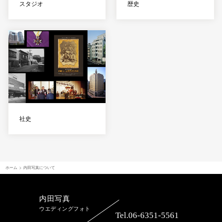
スタジオ
歴史
社史
ホーム
内田写真について
内田写真
ウエディングフォト
Tel.06-6351-5561